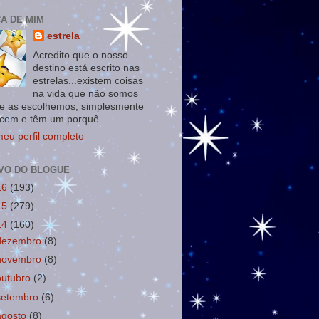
A DE MIM
estrela
Acredito que o nosso
destino está escrito nas
estrelas...existem coisas
na vida que não somos
e as escolhemos, simplesmente
cem e têm um porquê....
meu perfil completo
VO DO BLOGUE
16
(193)
15
(279)
14
(160)
dezembro
(8)
novembro
(8)
outubro
(2)
setembro
(6)
agosto
(8)