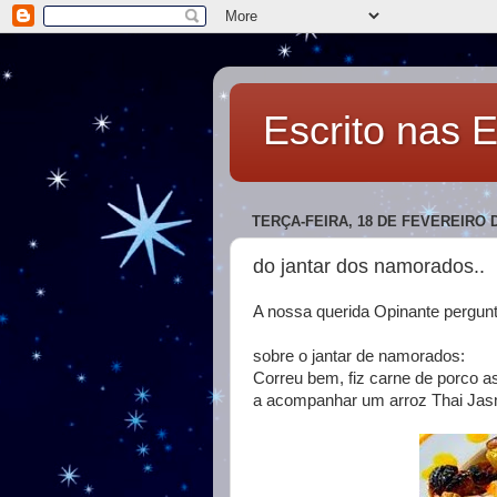
Escrito nas E
TERÇA-FEIRA, 18 DE FEVEREIRO D
do jantar dos namorados..
A nossa querida Opinante pergunt
sobre o jantar de namorados:
Correu bem, fiz carne de porco 
a acompanhar um arroz Thai Jasmi