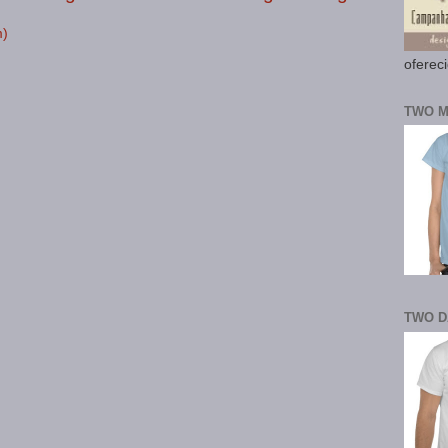
m)
oferec
TWO M
TWO D