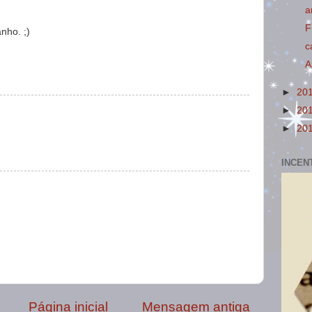
a
F
nho. ;)
c
A
►
20
►
20
►
20
INCEN
Página inicial
Mensagem antiga