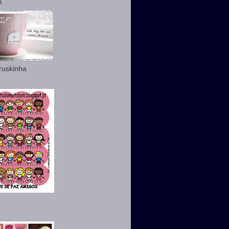
A
ruskinha