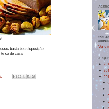
ACERC
nós qu
!
aconte
Ver o 
pouco, basta boa disposição!
nte cá de casa!
ARQUI
►
20
►
20
m.
▼
20
►
►
►
.
►
►