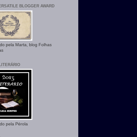
ERSATILE BLOGGER AWARD
ido pela Marta, blog Folhas
as
LITERÁRIO
ido pela Pérola