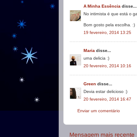
A Minha Essência
disse...
No intimista é que está o ga
Bom gosto pela escolha. :)
19 fevereiro, 2014 13:25
Maria
disse...
uma delicia :)
20 fevereiro, 2014 10:16
Green
disse...
Devia estar delicioso :)
20 fevereiro, 2014 16:47
Enviar um comentário
Mensagem mais recente