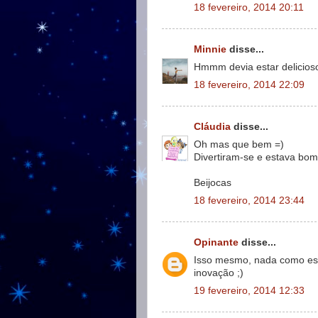
18 fevereiro, 2014 20:11
Minnie
disse...
Hmmm devia estar delicios
18 fevereiro, 2014 22:09
Cláudia
disse...
Oh mas que bem =)
Divertiram-se e estava bom,
Beijocas
18 fevereiro, 2014 23:44
Opinante
disse...
Isso mesmo, nada como est
inovação ;)
19 fevereiro, 2014 12:33