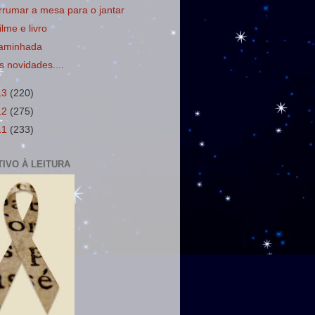
rrumar a mesa para o jantar
ilme e livro
aminhada
s novidades....
13
(220)
12
(275)
11
(233)
TIVO À LEITURA