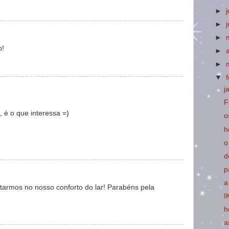
►
►
►
o!
►
►
▼
j
F
 é o que interessa =)
o
h
o
d
p
a
armos no nosso conforto do lar! Parabéns pela
I
h
a