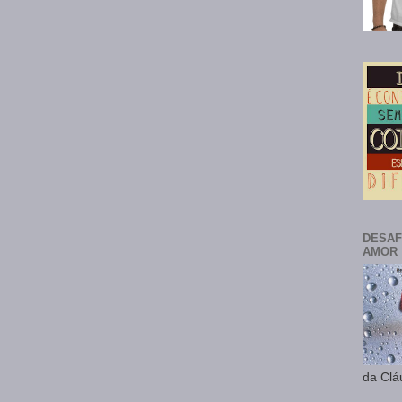
DESAF
AMOR
da Clá